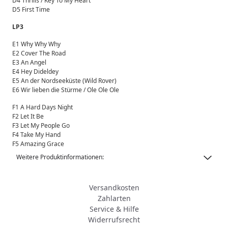
D4 Thrills / Key To My Heart
D5 First Time
LP3
E1 Why Why Why
E2 Cover The Road
E3 An Angel
E4 Hey Dideldey
E5 An der Nordseeküste (Wild Rover)
E6 Wir lieben die Stürme / Ole Ole Ole
F1 A Hard Days Night
F2 Let It Be
F3 Let My People Go
F4 Take My Hand
F5 Amazing Grace
Weitere Produktinformationen:
Versandkosten
Zahlarten
Service & Hilfe
Widerrufsrecht