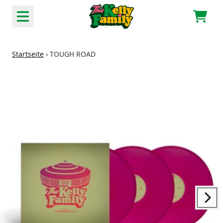
Zum Inhalt
Waren
Startseite
›
TOUGH ROAD
nächstes
vorheriges