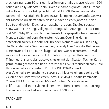
erscheint nun zum 30-jährigen Jubiläum erstmalig als Live-Album! 1994
haben die Kellys als Straßenmusiker die damals größte Halle Europas
mit vollem Risiko selbst gebucht und mit 17.000 Menschen war die
Dortmunder Westfalenhalle am 15. Mai komplett ausverkauft! Das war
der Moment, wo sie wussten, dass sie nach etlichen Jahren auf der
Straße endlich den Durchbruch geschafft haben. Die Setlist dieser
Show war mit 32 Songs vollgepackt! Songs wie "An Angel", "First Time"
und "Why Why Why" wurden hier bereits Live gespielt, obwohl sie erst
Monate später auf dem Meilenstein Album „Over The Hump“
erscheinen sollten. Ein sehr berührender Moment war, als Dan Kelly,
der Vater der Kelly Geschwister, bei „Take My Hand“ auf die Bühne kam.
Jahre zuvor erlitt er einen Schlaganfall und war nun zum ersten Mal
wieder mit seinen Kindern auf der Bühne. Die ganze Halle war zu
Tränen gerührt und das Lied, welches er mit der ältesten Tochter Kathy
gemeinsam geschrieben hatte, brachte die 17.000 Menschen dazu, ihre
Hände zu halten. Gänsehaut Pur! TOUGH ROAD - Live At
Westfalenhalle ’94 erscheint als 2CD Set, inklusive einem Booklet mit
vielen bisher unveröffentlichten Fotos. Die Vinyl Ausgabe kommt als
Colored 3LP Set im wunderschönen Gatefold. Dazu gibt es ein
Vollformat Booklet mit vielen bisher unveröffentlichten Fotos - streng
limitiert und individuell nummeriert auf 1.500 Stück
TRACKLIST:
LP1