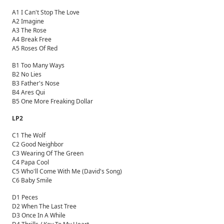
A1 I Can't Stop The Love
A2 Imagine
A3 The Rose
A4 Break Free
A5 Roses Of Red
B1 Too Many Ways
B2 No Lies
B3 Father's Nose
B4 Ares Qui
B5 One More Freaking Dollar
LP2
C1 The Wolf
C2 Good Neighbor
C3 Wearing Of The Green
C4 Papa Cool
C5 Who'll Come With Me (David's Song)
C6 Baby Smile
D1 Peces
D2 When The Last Tree
D3 Once In A While