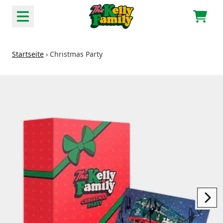
Zum Inhalt
Waren
Startseite
›
Christmas Party
nächstes
vorheriges