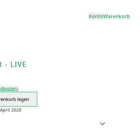
Konto
Warenkorb
 - LIVE
ndkosten
)
renkorb legen
25 Years Later - Live in den Warenkorb legen
April 2020