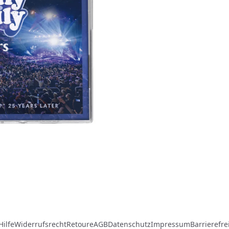
Hilfe
Widerrufsrecht
Retoure
AGB
Datenschutz
Impressum
Barrierefre